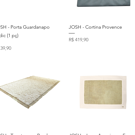
Visualização rápida
Visualização rápida
SH - Porta Guardanapo
JOSH - Cortina Provence
dic (1 pç)
Preço
R$ 419,90
eço
 39,90
Visualização rápida
Visualização rápida