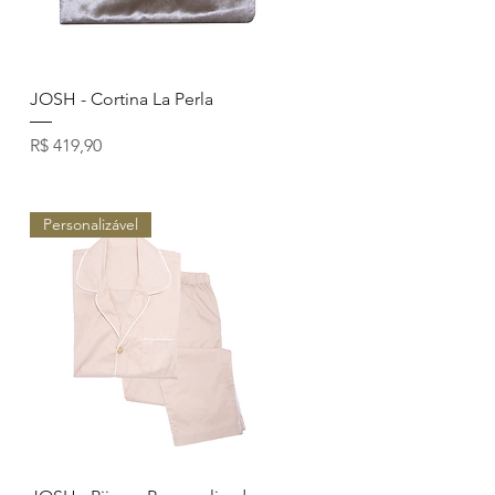
Visualização rápida
JOSH - Cortina La Perla
Preço
R$ 419,90
Personalizável
Visualização rápida