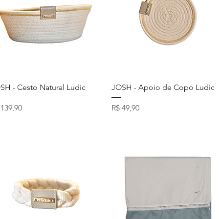
Visualização rápida
Visualização rápida
SH - Cesto Natural Ludic
JOSH - Apoio de Copo Ludic
eço
Preço
 139,90
R$ 49,90