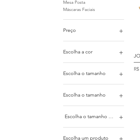
Mesa Posta
Máscaras Faciais
Preço
R$ 12
R$ 1.399
Escolha a cor
JO
Pr
R$
Escolha o tamanho
120x220
120x260
Escolha o tamanho
120x300
140x220
150x200
140x260
15cm
Escolha o tamanho da largura
140x300
200x250
150x240
200x300
De 100cm à 150cm
150x280
20cm
De 160 à 200cm
Escolha um produto