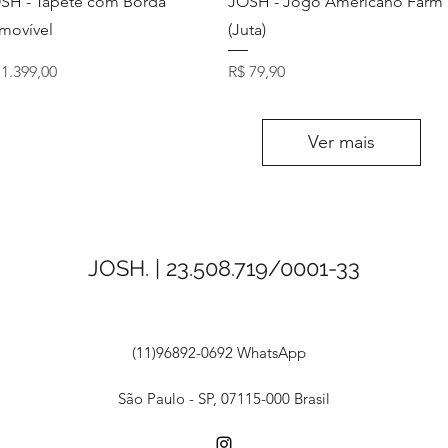
SH - Tapete com Borda
JOSH - Jogo Americano Farm
movível
(Juta)
eço
Preço
 1.399,00
R$ 79,90
Ver mais
JOSH. | 23.508.719/0001-33
(11)96892-0692 WhatsApp
São Paulo - SP, 07115-000 Brasil