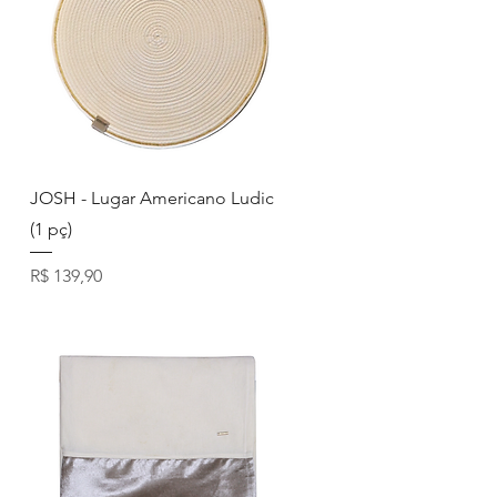
Visualização rápida
JOSH - Lugar Americano Ludic
(1 pç)
Preço
R$ 139,90