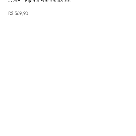
JOSH - Pijama Personalizado
Preço
R$ 569,90