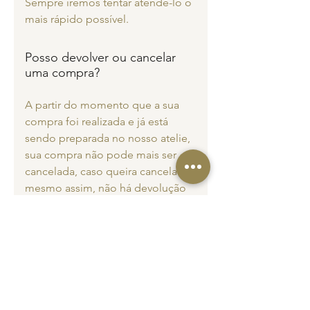
Sempre iremos tentar atendê-lo o
mais rápido possível.
Posso devolver ou cancelar
uma compra?
A partir do momento que a sua
compra foi realizada e já está
sendo preparada no nosso atelie,
sua compra não pode mais ser
cancelada, caso queira cancelar
mesmo assim, não há devolução
do dinheiro. Isso porque todos os
produtos da JOSH são feitos sob
encomenda e personalizados para
cada pedido. Não temos
estooque de matérias-primas e
nem de produtos prontos. A partir
do seu pedido compramos todos