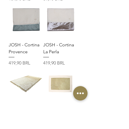
JOSH - Cortina
JOSH - Cortina
Provence
La Perla
Precio
Precio
419,90 BRL
419,90 BRL
JOSH - Tapete
JOSH - Jogo
com Borda
Americano Farm
Removível
(Juta)