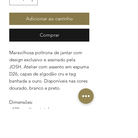
Adicionar ao carrinho
Comprar
Maravilhosa poltrona de jantar com
design exclusivo e assinado pela
JOSH. Atelier com assento em espuma
D26, capas de algodão cru e tag
banhada a ouro. Disponíveis nas cores
dourado, branco e preto.
Dimensões:
- 100cm altura total
- 55cm do chão ao assento
- 70cm largura comprimento
- 60cm profundidade