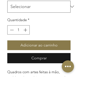
Quantidade
*
Adicionar ao carrinho
Comprar
Quadros com artes feitas à mão,
moldura de madeira pinus artesanal.
Dimensões: 60cm de comprimento,
80cm de altura e 5cm de largura cada.
Disponível também em versão
reduzida: 40cm de comprimento, 60cm