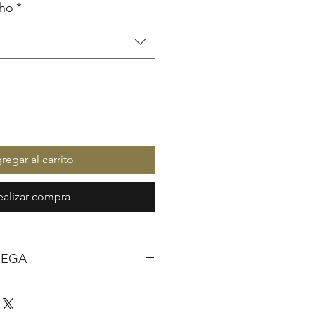
nho
*
regar al carrito
ealizar compra
REGA
dutos são artesanais e
 encomenda. Assim que seu