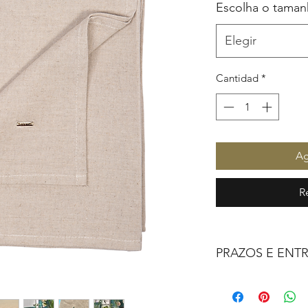
Escolha o tama
Elegir
Cantidad
*
Ag
R
PRAZOS E ENT
Todos os nossos pro
confeccionados sob