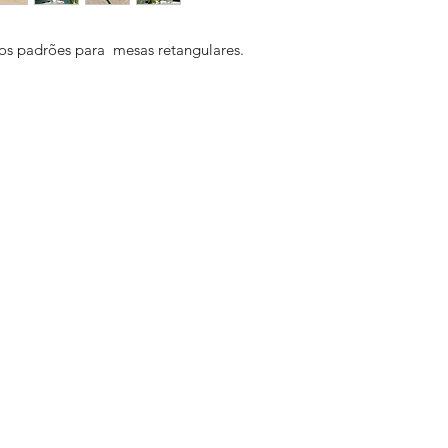
pedido é realizado
dias úteis a contar 
os padrões para  mesas retangulares.
produção e finaliza
Isso ocorre, pois t
exclusivas, produz
confecção de cada 