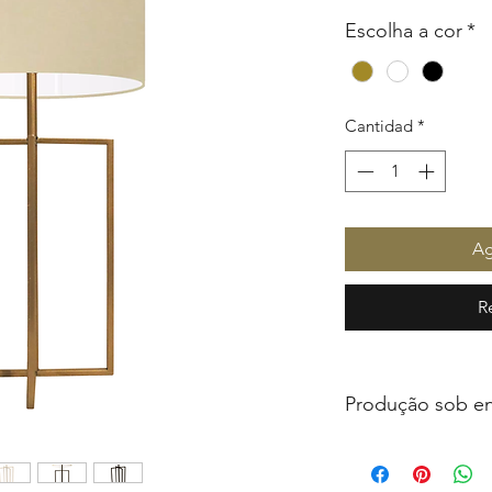
Escolha a cor
*
Cantidad
*
Ag
R
Produção sob 
Todos os produtos d
produzidos somente