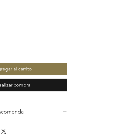
regar al carrito
ealizar compra
encomenda
a JOSH são artesanais e
 sob encomenda. Neste caso,