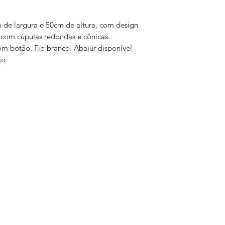
não sendo possível 
máximo de 25 dias ú
 de largura e 50cm de altura, com design
para demais itens +
o com cúpulas redondas e cônicas.
 botão. Fio branco. Abajur disponível
co.