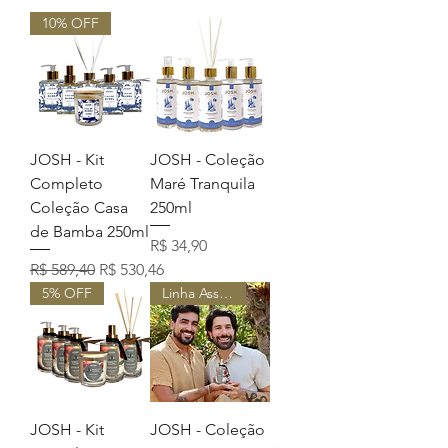
10% OFF
JOSH - Kit
JOSH - Coleção
Completo
Maré Tranquila
Coleção Casa
250ml
de Bamba 250ml
Preço
R$ 34,90
Preço normal
Preço promocional
R$ 589,40
R$ 530,46
5% OFF
Linha Assinada
JOSH - Kit
JOSH - Coleção