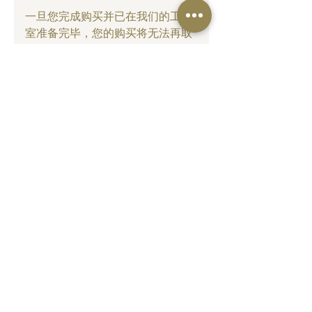
一旦您完成购买并已在我们的工作
室准备完毕，您的购买将无法再取
消。如果您仍想取消，将不予退
款。这是因为所有 JOSH 产品都是
定制的，并且针对每个订单进行个
性化定制。我们没有原材料或现成
产品的库存。根据您的订单，我们
购买生产您的产品所需的所有投
入。因此，如果取消，我们的艺术
家和供应商会损失已投入生产订单
的金额，这是不公平的。
为什么家具的生产时间更长？
与所有 JOSH 产品一样，该家具也
是 100% 手工制作、按订单生产。
当您下订单后，我们的供应商和艺
术家会购买原材料并开始生产。这