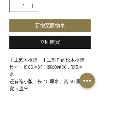
新增至購物車
立即購買
手工艺术框架，手工制作的松木框架。
尺寸：长80厘米，高60厘米，宽5厘
米。
还有缩小版：长 40 厘米、高 60 厘米、
宽 5 厘米。
注意力
由于它是一件艺术品，绘画和绘图可能
截止日期和交付
与广告中的图像存在一些差异。该作品
是手工完成的，在画布上绘画，并为每